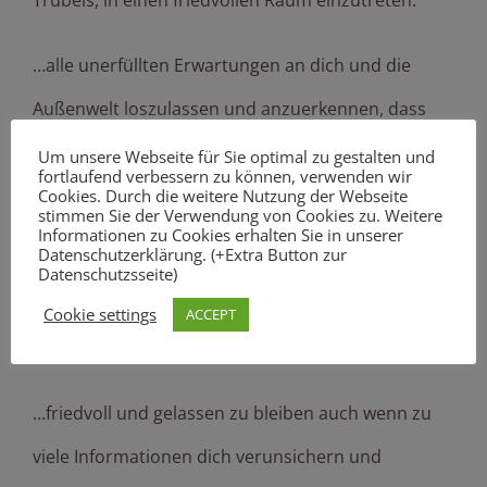
Trubels, in einen friedvollen Raum einzutreten.
…alle unerfüllten Erwartungen an dich und die
Außenwelt loszulassen und anzuerkennen, dass
dein Verstand im Augenblick für viele Situationen
Um unsere Webseite für Sie optimal zu gestalten und
fortlaufend verbessern zu können, verwenden wir
keine gute Lösung weiß.
Cookies. Durch die weitere Nutzung der Webseite
stimmen Sie der Verwendung von Cookies zu. Weitere
Informationen zu Cookies erhalten Sie in unserer
Datenschutzerklärung. (+Extra Button zur
…einen durch Logik und eigene Tatkraft nicht
Datenschutzsseite)
beseitigbaren Konflikt in Ruhe stehen zu lassen
Cookie settings
ACCEPT
anstatt dich in Ärger darüber aufzureiben.
…friedvoll und gelassen zu bleiben auch wenn zu
viele Informationen dich verunsichern und