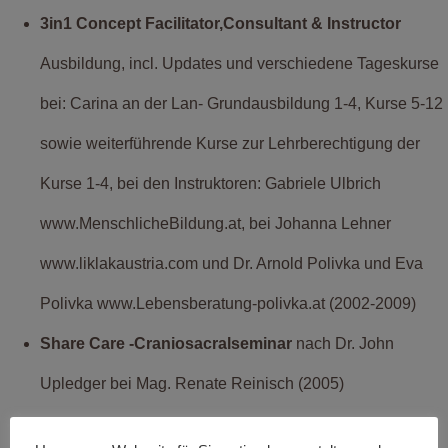
3in1 Concept Facilitator,Consultant & Instructor
Ausbildung, incl. Updates und verschiedene Tageskurse
bei: Carina an der Lan- Grundausbildung 1-4, Kurse 5-12
sowie weiterführende Kurse zur Lehrberechtigung der
Kurse 1-4, bei den Instruktoren: Gabriele Ulbrich
www.MenschlicheBildung.at, bei Johanna Lehner
www.liklakaustria.com und Dr. Arnold Polivka und Eva
Polivka www.Lebensberatung-polivka.at (2002-2009)
Share Care -Craniosacralseminar
nach Dr. John
Upledger bei Mag. Renate Reinisch (2005)
www.upledger.at