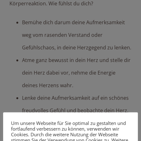
Körperreaktion. Wie fühlst du dich?
Bemühe dich darum deine Aufmerksamkeit
weg vom rasenden Verstand oder
Gefühlschaos, in deine Herzgegend zu lenken.
Atme ganz bewusst in dein Herz und stelle dir
dein Herz dabei vor, nehme die Energie
deines Herzens wahr.
Lenke deine Aufmerksamkeit auf ein schönes
freudvolles Gefühl und beobachte dein Herz.
Wie fühlt sich dein Herz an?
Um unsere Webseite für Sie optimal zu gestalten und
fortlaufend verbessern zu können, verwenden wir
Cookies. Durch die weitere Nutzung der Webseite
Frage dich was dein Herz nun braucht und
stimmen Sie der Verwendung von Cookies zu. Weitere