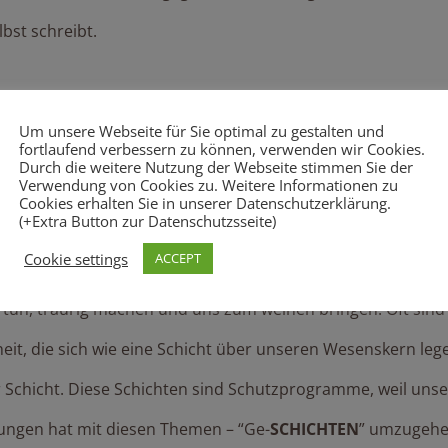
bst schreibt.
icht und das was übrig bleibt ist 
Um unsere Webseite für Sie optimal zu gestalten und
fortlaufend verbessern zu können, verwenden wir Cookies.
Durch die weitere Nutzung der Webseite stimmen Sie der
Verwendung von Cookies zu. Weitere Informationen zu
Cookies erhalten Sie in unserer Datenschutzerklärung.
(+Extra Button zur Datenschutzsseite)
g betrachten und sie entspannt erzählen? Oder belastet di
Cookie settings
ACCEPT
 tun, traurig machen und uns zum weinen bringen. Oft sin
it, die sich wie eine Schicht über unseren Wesenskern lege
für Schicht. Diese Schichten sind Schutzprogramme, weil uns
rungen hat mit diesen Themen – “Ge-
SCHICHTEN
” umzugehe