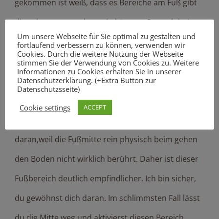
gekommen ist weiß, dass es Bereiche am Fuß gibt
die sehr unangenehm sein können. So auch beim
Um unsere Webseite für Sie optimal zu gestalten und
Stock gehen. Dieser Bereich ist in der Mitte des
fortlaufend verbessern zu können, verwenden wir
Cookies. Durch die weitere Nutzung der Webseite
Fußes. Je besser du also Zehen, Fußballen und
stimmen Sie der Verwendung von Cookies zu. Weitere
Informationen zu Cookies erhalten Sie in unserer
Ferse vorbereitet hast, je weniger unangenehm
Datenschutzerklärung. (+Extra Button zur
Datenschutzsseite)
wirst du die Mitte deines Fußes und gewisse
Cookie settings
ACCEPT
Fußreflexzonen empfinden. Das liegt auch
daran,weil die Fußmitte rein physisch beim gehen
den Boden nicht wirklich berührt. Daher ist dieser
Fußbereich deutlich empfindlicher. Ich bin sicher,
du gewöhnst dich daran. Im schlimmsten Fall lässt
du die Mitte weg und aktivierst diesen Bereich,