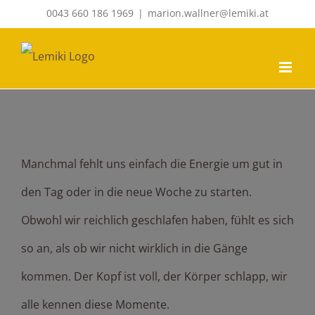
Zum
0043 660 186 1969
|
marion.wallner@lemiki.at
Inhalt
springen
Zeige
Mein Zauberstab…
grösseres
Bild
Manchmal fehlt uns einfach die Energie um gut in
den Tag oder in die neue Woche zu starten.
Obwohl wir reichlich geschlafen haben, fühlt es sich
so an, als ob wir nicht wirklich in die Gänge
kommen. Der Kopf ist voll, der Körper schlapp, wir
alle kennen diese Momente.