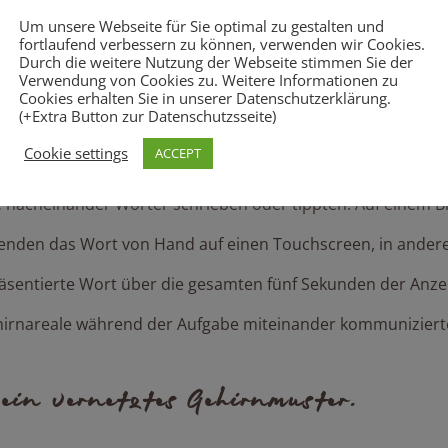
orwegischen Neurowissenschaftlerin, Audrey van der Meer, die
Um unsere Webseite für Sie optimal zu gestalten und
fortlaufend verbessern zu können, verwenden wir Cookies.
Durch die weitere Nutzung der Webseite stimmen Sie der
gt eindeutig, dass handschriftliches Schreiben das Gehirn a
Verwendung von Cookies zu. Weitere Informationen zu
Cookies erhalten Sie in unserer Datenschutzerklärung.
(+Extra Button zur Datenschutzsseite)
Cookie settings
ACCEPT
en und -Studenten. Die Teilnehmenden trugen eine Kappe mi
 nacheinander Wörter schrieben oder tippten. Auf einem Bi
den das Wort von Hand auf einen Touchscreen, in anderen
äsentierte Wort über die gesamten fünf Sekunden der Anze
ehirnareale während der Aufgabe miteinander kommuniziert
 ein vernetztes Gehirnmuster.