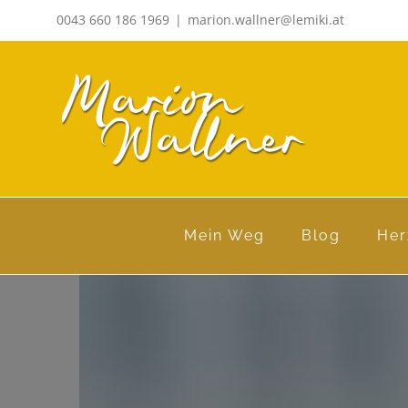
Zum
0043 660 186 1969
|
marion.wallner@lemiki.at
Inhalt
springen
Mein Weg
Blog
Her
Zeige
grösseres
Bild