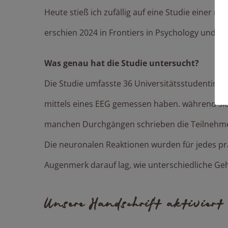
Heute stieß ich zufällig auf eine Studie einer n
erschien 2024 in Frontiers in Psychology und zei
Was genau hat die Studie untersucht?
Die Studie umfasste 36 Universitätsstudentinn
mittels eines EEG gemessen haben. während sie
manchen Durchgängen schrieben die Teilnehmen
Die neuronalen Reaktionen wurden für jedes pr
Augenmerk darauf lag, wie unterschiedliche G
Unsere Handschrift aktiviert