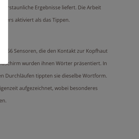
 erstaunliche Ergebnisse liefert. Die Arbeit
nders aktiviert als das Tippen.
t 256 Sensoren, die den Kontakt zur Kopfhaut
ldschirm wurden ihnen Wörter präsentiert. In
 Durchläufen tippten sie dieselbe Wortform.
igenzeit aufgezeichnet, wobei besonderes
en.