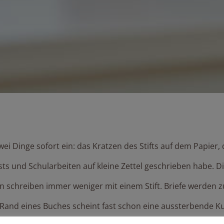
 Gehirn passiert
wei Dinge sofort ein: das Kratzen des Stifts auf dem Papier
sts und Schularbeiten auf kleine Zettel geschrieben habe. D
n schreiben immer weniger mit einem Stift. Briefe werden
 Rand eines Buches scheint fast schon eine aussterbende Ku