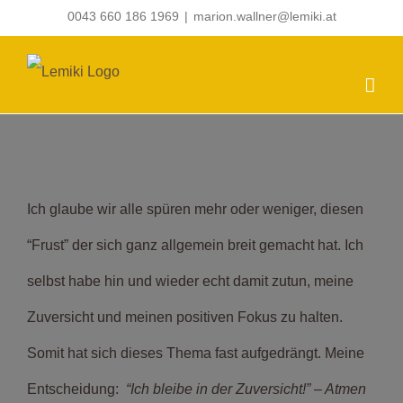
Zum
0043 660 186 1969
|
marion.wallner@lemiki.at
Inhalt
springen
Zeige
Frust oder Zuversicht???
grösseres
Bild
Ich glaube wir alle spüren mehr oder weniger, diesen
“Frust” der sich ganz allgemein breit gemacht hat. Ich
selbst habe hin und wieder echt damit zutun, meine
Zuversicht und meinen positiven Fokus zu halten.
Somit hat sich dieses Thema fast aufgedrängt. Meine
Entscheidung:
“Ich bleibe in der Zuversicht!” – Atmen