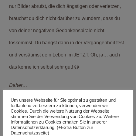
nur Bilder abrufst, die dich ängstigen oder verletzen,
brauchst du dich nicht darüber zu wundern, dass du
von deiner negativen Gedankenspirale nicht
loskommst. Du hängst dann in der Vergangenheit fest
und versäumst dein Leben im JETZT. Oh, ja… auch
das kenne ich selbst sehr gut! 😉
Daher…
Um unsere Webseite für Sie optimal zu gestalten und
Finde neue Bilder, neue Gefühle, neue Gedanken und
fortlaufend verbessern zu können, verwenden wir
Cookies. Durch die weitere Nutzung der Webseite
dadurch DEINE Freiheit!
stimmen Sie der Verwendung von Cookies zu. Weitere
Informationen zu Cookies erhalten Sie in unserer
Datenschutzerklärung. (+Extra Button zur
Datenschutzsseite)
Wenn du traurig oder wütend bist, lebst du in der